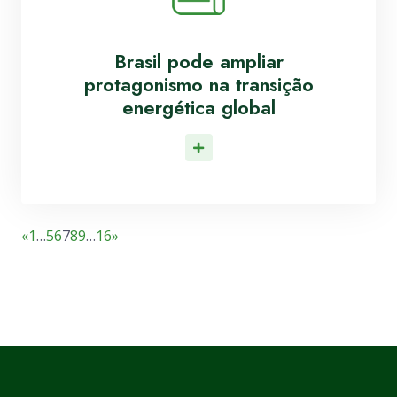
Brasil pode ampliar
protagonismo na transição
energética global
Leia Mais
«
1
…
5
6
7
8
9
…
16
»