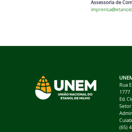
Assessoria de Co
imprensa@etanold
UNEM 
Rua E
1777
Ed. C
Setor
Admin
Cuiab
(65) 