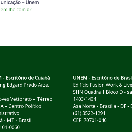
municação – Unem
emilho.com.br
- Escritório de Cuiabá
UNEM - Escritório de Brasí
ng Edgard Prado Arze,
Edifício Fusion Work & Liv
SHN Quadra 1 Bloco D - sa
loves Vettorato – Térreo
1403/1404
 A – Centro Político
Asa Norte - Brasília - DF - 
istrativo
(61) 3522-1291
á - MT - Brasil
CEP: 70701-040
4101-0060