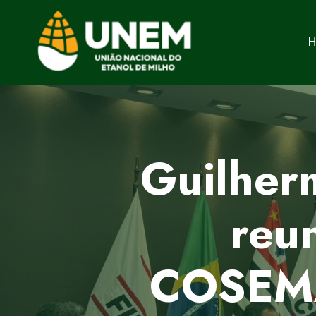
H
Guilher
reu
COSEMA