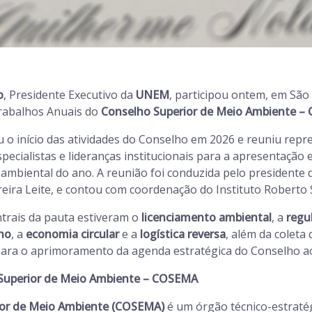
o
, Presidente Executivo da
UNEM
, participou ontem, em São
rabalhos Anuais do
Conselho Superior de Meio Ambiente 
 o início das atividades do Conselho em 2026 e reuniu repr
specialistas e lideranças institucionais para a apresentação 
 ambiental do ano. A reunião foi conduzida pelo president
eira Leite, e contou com coordenação do Instituto Roberto 
ntrais da pauta estiveram o
licenciamento ambiental
, a
regu
no
, a
economia circular
e a
logística reversa
, além da coleta
para o aprimoramento da agenda estratégica do Conselho a
 Superior de Meio Ambiente – COSEMA
ior de Meio Ambiente (COSEMA)
é um órgão técnico-estraté