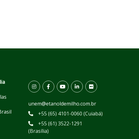
lia
e
las
unem@etanoldemilho.com.br
Brasil
+55 (65) 4101-0060 (Cuiabá)
+55 (61) 3522-1291
(Brasília)