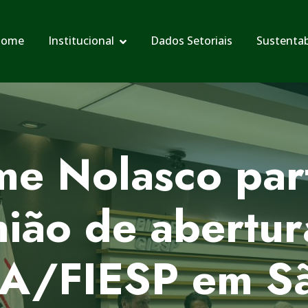
ome
Institucional
Dados Setoriais
Sustentab
me Nolasco part
nião de abertur
/FIESP em Sã