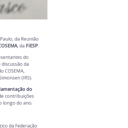
 Paulo, da Reunião
– COSEMA
, da
FIESP
.
esentantes do
e discussão da
e do COSEMA,
Simonsen (IRS).
lamentação do
 de contribuições
o longo do ano.
gico da Federação