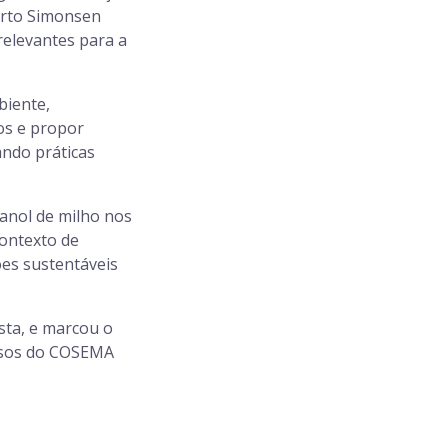
erto Simonsen
relevantes para a
biente,
dos e propor
ando práticas
anol de milho nos
contexto de
ões sustentáveis
ista, e marcou o
ssos do COSEMA